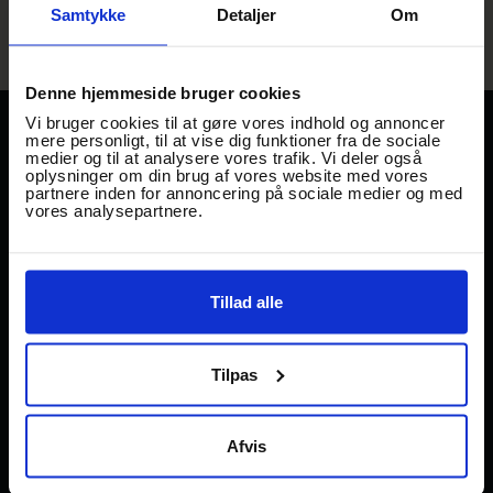
Samtykke
Detaljer
Om
Denne hjemmeside bruger cookies
Vi bruger cookies til at gøre vores indhold og annoncer
mere personligt, til at vise dig funktioner fra de sociale
TRAADEN
STREET FOOD
medier og til at analysere vores trafik. Vi deler også
Gl Banegårdsvej 29
oplysninger om din brug af vores website med vores
EVENTS
partnere inden for annoncering på sociale medier og med
DK-5500 Middelfart.
vores analysepartnere.
KABEL29
→
Mail: hej@traaden.dk
UPDATE
GAMBORG BRYGHUS &
FACILITETER
Tillad alle
STREETFOOD
OM TRÅDEN
Åbningstider Gamborg
bryghus & streetfood
JOB I TRÅDEN
Tilpas
Mandag –Torsdag 12–22
PARTNERSKABER
Fredag–Lørdag 12–01
Søndag 12–22
FRIVILLIGE
Afvis
FIND VEJ
Madboder