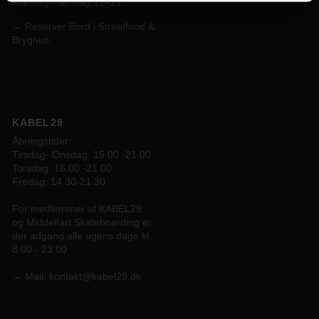
Mandag–Søndag 12–21
→ Reservér Bord i Streetfood &
Bryghus.
KABEL29
Åbningstider:
Tirsdag- Onsdag: 15.00 -21.00
Torsdag: 16.00 -21.00
Fredag: 14.30-21.30
For medlemmer af KABEL29
og Middelfart Skateboarding er
der adgang alle ugens dage kl.
8.00 - 23.00
→
Mail:
kontakt@kabel29.dk