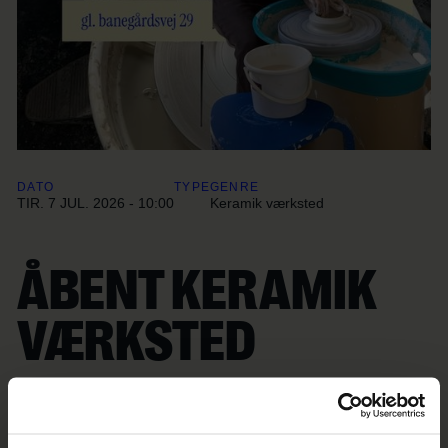
DATO
TYPE
GENRE
TIR. 7 JUL. 2026 - 10:00
Keramik værksted
ÅBENT KERAMIK
VÆRKSTED
Åbent keramik værksted d.7 juli fra kl10-16! Du må selvølelig
gerne blive længere