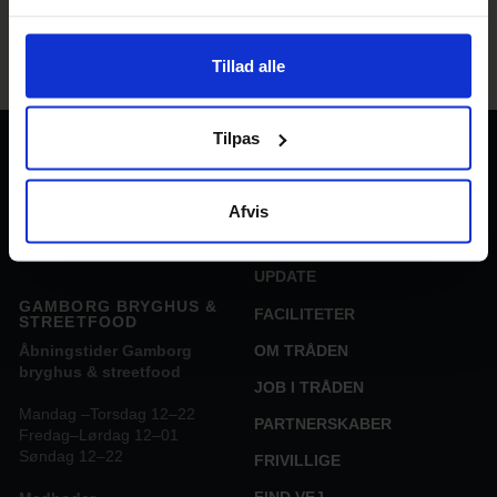
Tillad alle
Tilpas
TRAADEN
STREET FOOD
Gl Banegårdsvej 29
EVENTS
Afvis
DK-5500 Middelfart.
KABEL29
→
Mail: hej@traaden.dk
UPDATE
GAMBORG BRYGHUS &
FACILITETER
STREETFOOD
OM TRÅDEN
Åbningstider Gamborg
bryghus & streetfood
JOB I TRÅDEN
Mandag –Torsdag 12–22
PARTNERSKABER
Fredag–Lørdag 12–01
Søndag 12–22
FRIVILLIGE