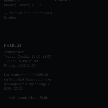
FIND VEJ
Madboder
Mandag–Søndag 12–21
→ Reservér Bord i Streetfood &
Bryghus.
KABEL29
Åbningstider:
Tirsdag- Onsdag: 15.00 -21.00
Torsdag: 16.00 -21.00
Fredag: 14.30-21.30
For medlemmer af KABEL29
og Middelfart Skateboarding er
der adgang alle ugens dage kl.
8.00 - 23.00
→
Mail:
kontakt@kabel29.dk