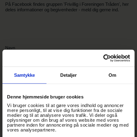
På Facebook findes gruppen 'Frivillig i Foreningen Tråden', her
deles informationer og begivenheder - meld dig gerne ind.
Samtykke
Detaljer
Om
INTERESSER
Denne hjemmeside bruger cookies
Teknik & scene
Events
Fester
Andet
Vi bruger cookies til at gøre vores indhold og annoncer
mere personligt, til at vise dig funktioner fra de sociale
medier og til at analysere vores trafik. Vi deler også
oplysninger om din brug af vores website med vores
partnere inden for annoncering på sociale medier og med
vores analysepartnere.