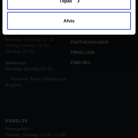
Tilpas
UPDATE
GAMBORG BRYGHUS &
FACILITETER
STREETFOOD
Afvis
OM TRÅDEN
Åbningstider Gamborg
bryghus & streetfood
JOB I TRÅDEN
Mandag –Torsdag 12–22
PARTNERSKABER
Fredag–Lørdag 12–01
Søndag 12–22
FRIVILLIGE
FIND VEJ
Madboder
Mandag–Søndag 12–21
→ Reservér Bord i Streetfood &
Bryghus.
KABEL29
Åbningstider:
Tirsdag- Onsdag: 15.00 -21.00