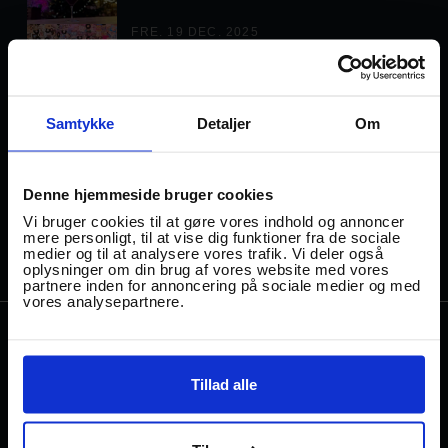
FRE. 19 DEC. 2025
TRAADEN ER MIDDELFARTS NYE
MØDESTED
Samtykke
Detaljer
Om
MAN. 2 JUN. 2025
NY LEDER ANSAT I TRÅDEN
Denne hjemmeside bruger cookies
Vi bruger cookies til at gøre vores indhold og annoncer
mere personligt, til at vise dig funktioner fra de sociale
medier og til at analysere vores trafik. Vi deler også
oplysninger om din brug af vores website med vores
partnere inden for annoncering på sociale medier og med
vores analysepartnere.
TRAADEN
STREET FOOD
Gl Banegårdsvej 29
Tillad alle
EVENTS
DK-5500 Middelfart.
KABEL29
→
Mail: hej@traaden.dk