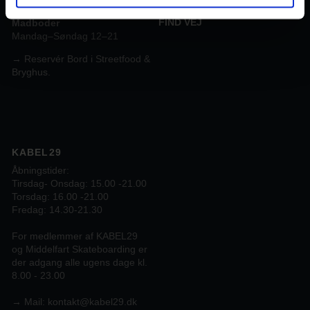
FIND VEJ
Madboder
Mandag–Søndag 12–21
→ Reservér Bord i Streetfood &
Bryghus.
KABEL29
Åbningstider:
Tirsdag- Onsdag: 15.00 -21.00
Torsdag: 16.00 -21.00
Fredag: 14.30-21.30
For medlemmer af KABEL29
og Middelfart Skateboarding er
der adgang alle ugens dage kl.
8.00 - 23.00
→
Mail:
kontakt@kabel29.dk