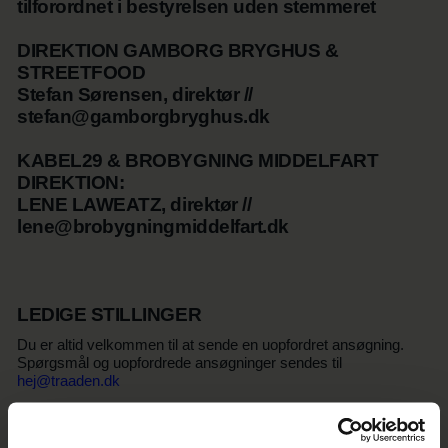
tilforordnet i bestyrelsen uden stemmeret
DIREKTION GAMBORG BRYGHUS &
STREETFOOD
Stefan Sørensen, direktør //
stefan@gamborgbryghus.dk
KABEL29 & BROBYGNING MIDDELFART
DIREKTION:
LENE LAWEATZ, direktør //
lene@brobygningmiddelfart.dk
LEDIGE STILLINGER
Du er altid velkommen til at sende en uopfordret ansøgning.
Spørgsmål og uopfordrede ansøgninger sendes til
hej@traaden.dk
Og hold øje her på siden – vi lægger løbende ledige stillinger op
her og på jobindex.dk