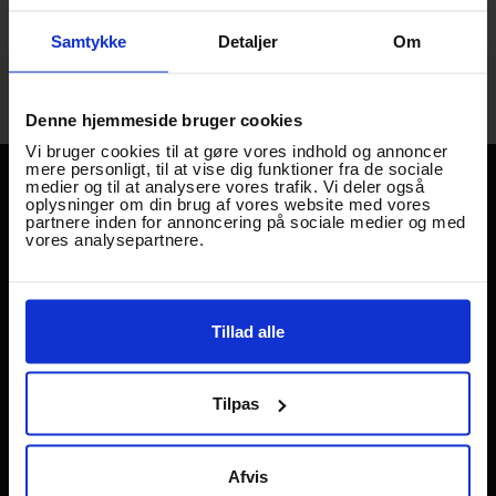
Samtykke
Detaljer
Om
Denne hjemmeside bruger cookies
Vi bruger cookies til at gøre vores indhold og annoncer
mere personligt, til at vise dig funktioner fra de sociale
medier og til at analysere vores trafik. Vi deler også
TRAADEN
STREET FOOD
oplysninger om din brug af vores website med vores
partnere inden for annoncering på sociale medier og med
Gl Banegårdsvej 29
EVENTS
vores analysepartnere.
DK-5500 Middelfart.
KABEL29
→
Mail: hej@traaden.dk
UPDATE
Tillad alle
GAMBORG BRYGHUS &
FACILITETER
STREETFOOD
OM TRÅDEN
Åbningstider Gamborg
Tilpas
bryghus & streetfood
JOB I TRÅDEN
Mandag –Torsdag 12–22
PARTNERSKABER
Fredag–Lørdag 12–01
Afvis
Søndag 12–22
FRIVILLIGE