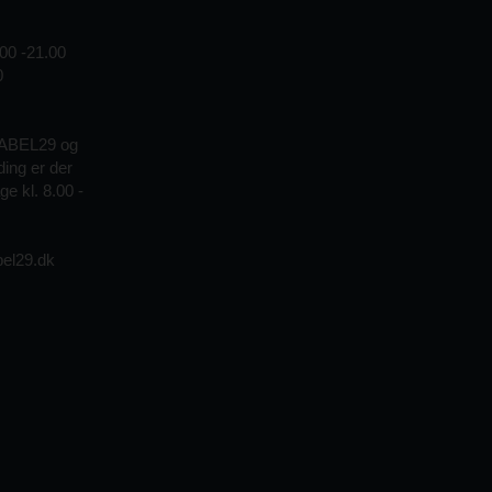
00 -21.00
0
KABEL29 og
ding er der
e kl. 8.00 -
el29.dk