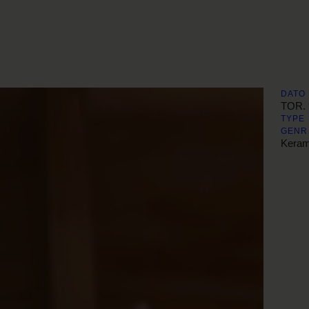
PROGRAM
STREETFOOD
GAMBORG BRYGHUS
DATO
TOR. 
TYPE
GENR
Keram