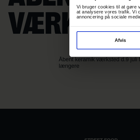
Vi bruger cookies til at gøre 
VÆRKSTED
at analysere vores trafik. Vi
annoncering på sociale medi
Afvis
Åbent keramik værksted d.9 juli 
længere