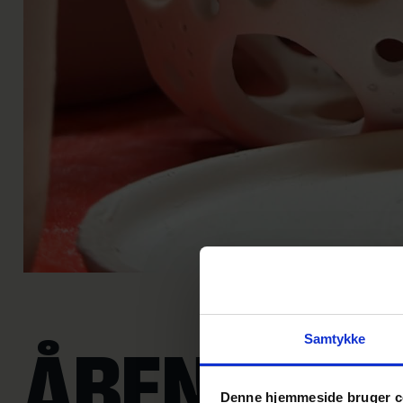
Samtykke
ÅBENT KE
Denne hjemmeside bruger c