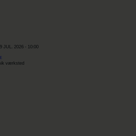
KABEL29
TRÅDENS VENNER
TRÅDEN
9 JUL. 2026 - 10:00
E
ik værksted