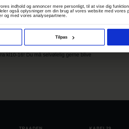
vores indhold og annoncer mere personligt, til at vise dig funktion
 deler også oplysninger om din brug af vores website med vores p
er og med vores analysepartnere.
Tilpas
fra kl10-16! Du må selvølelig gerne blive
TRAADEN
KABEL29