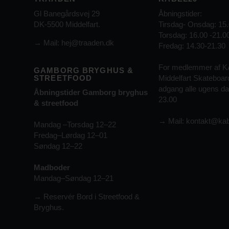
Gl Banegårdsvej 29
Åbningstider:
DK-5500 Middelfart.
Tirsdag- Onsdag: 15.
Torsdag: 16.00 -21.0
→
Mail: hej@traaden.dk
Fredag: 14.30-21.30
For medlemmer af 
GAMBORG BRYGHUS &
STREETFOOD
Middelfart Skateboar
adgang alle ugens dag
Åbningstider Gamborg bryghus
23.00
& streetfood
→
Mail:
kontakt@kab
Mandag –Torsdag 12–22
Fredag–Lørdag 12–01
Søndag 12–22
Madboder
Mandag–Søndag 12–21
→ Reservér Bord i Streetfood &
Bryghus.