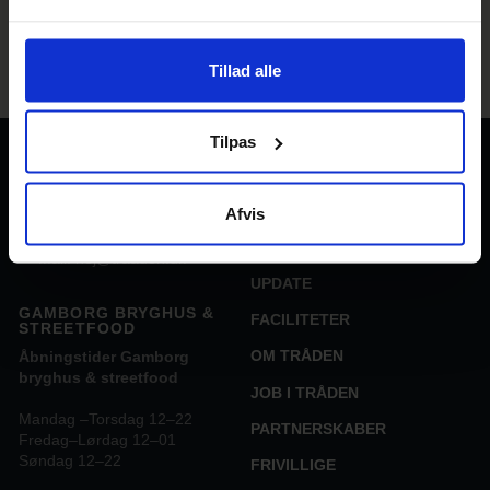
Tillad alle
Tilpas
TRAADEN
STREET FOOD
Gl Banegårdsvej 29
EVENTS
Afvis
DK-5500 Middelfart.
KABEL29
→
Mail: hej@traaden.dk
UPDATE
GAMBORG BRYGHUS &
FACILITETER
STREETFOOD
OM TRÅDEN
Åbningstider Gamborg
bryghus & streetfood
JOB I TRÅDEN
Mandag –Torsdag 12–22
PARTNERSKABER
Fredag–Lørdag 12–01
Søndag 12–22
FRIVILLIGE