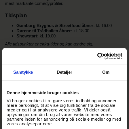
mest markante comedyprofiler.
Tidsplan
Gamborg Bryghus & Streetfood åbner:
kl. 16.00
Dørene til Trådhallen åbner:
kl. 18.00
Showstart:
kl. 19.00
Alle tidspunkter er cirka-tider og kan ændre sig.
Salen
Det er
unummererede siddepladser
.
Samtykke
Detaljer
Om
Parkering
Handicapvenlig parkering via
Gl. Banegårdsvej
Denne hjemmeside bruger cookies
Øvrig parkering i
P-huset på Havnegade
Vi bruger cookies til at gøre vores indhold og annoncer
Billetter
mere personligt, til at vise dig funktioner fra de sociale
medier og til at analysere vores trafik. Vi deler også
Kørestols- og ledsagerbilletter kan bestilles via
Ticketmaster
oplysninger om din brug af vores website med vores
Fan Support
partnere inden for annoncering på sociale medier og med
Telefon:
+45 38 48 16 33
vores analysepartnere.