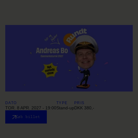
DATO
TYPE
PRIS
TOR. 8 APR. 2027 - 19:00
Stand-up
DKK 380,-
Køb billet