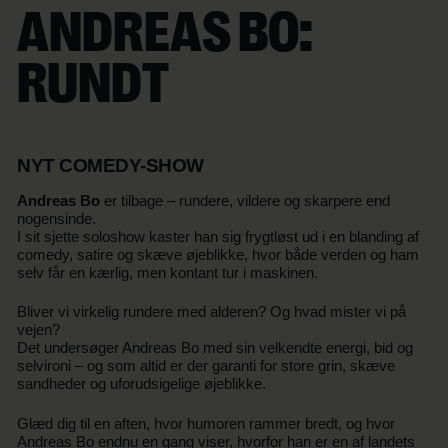
ANDREAS BO:
RUNDT
NYT COMEDY-SHOW
Andreas Bo
er tilbage – rundere, vildere og skarpere end
nogensinde.
I sit sjette soloshow kaster han sig frygtløst ud i en blanding af
comedy, satire og skæve øjeblikke, hvor både verden og ham
selv får en kærlig, men kontant tur i maskinen.
Bliver vi virkelig rundere med alderen? Og hvad mister vi på
vejen?
Det undersøger Andreas Bo med sin velkendte energi, bid og
selvironi – og som altid er der garanti for store grin, skæve
sandheder og uforudsigelige øjeblikke.
Glæd dig til en aften, hvor humoren rammer bredt, og hvor
Andreas Bo endnu en gang viser, hvorfor han er en af landets