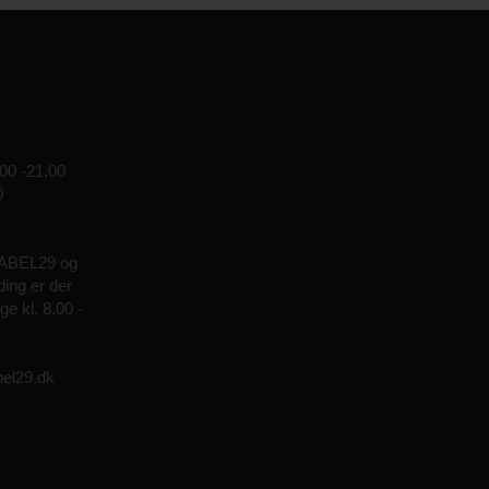
00 -21.00
0
KABEL29 og
ding er der
e kl. 8.00 -
el29.dk