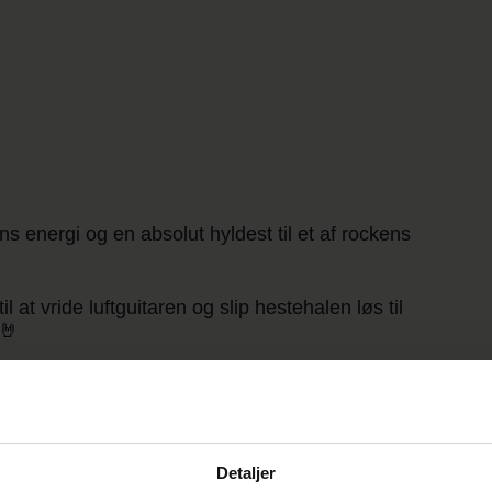
ens energi og en absolut hyldest til et af rockens
at vride luftguitaren og slip hestehalen løs til
 🤘
K 🎸
energi og en autentisk hyldest til et af
nds!
Detaljer