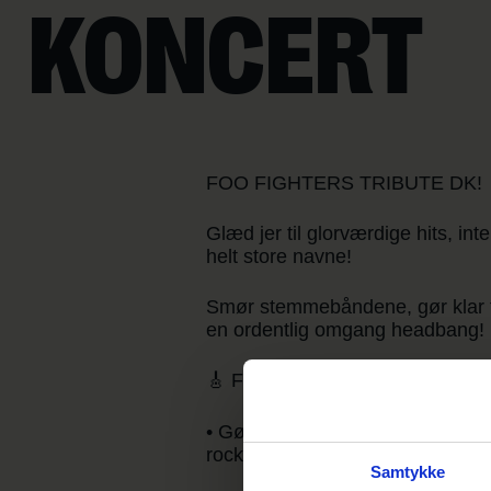
KONCERT
FOO FIGHTERS TRIBUTE DK!
Glæd jer til glorværdige hits, int
helt store navne!
Smør stemmebåndene, gør klar til 
en ordentlig omgang headbang!
🎸 FOO FIGHTERS TRIBUTE D
• Gør jer klar til fællessang, høj 
rockhistoriens mest ikoniske ba
Samtykke