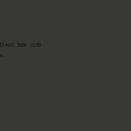
KABEL29
TRÅDENS VENNER
TRÅDEN
15 AUG. 2026 - 21:00
rt