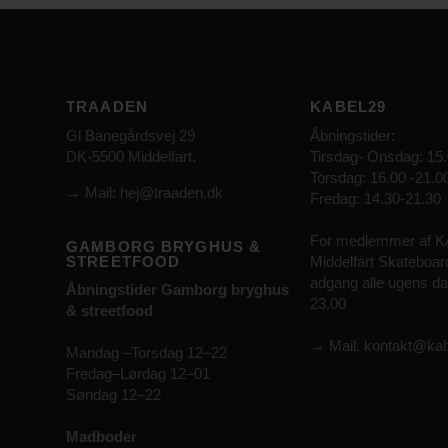
TRAADEN
KABEL29
Gl Banegårdsvej 29
Åbningstider:
DK-5500 Middelfart.
Tirsdag- Onsdag: 15.
Torsdag: 16.00 -21.0
→
Mail: hej@traaden.dk
Fredag: 14.30-21.30
For medlemmer af 
GAMBORG BRYGHUS &
STREETFOOD
Middelfart Skateboar
adgang alle ugens dag
Åbningstider Gamborg bryghus
23.00
& streetfood
→
Mail:
kontakt@kab
Mandag –Torsdag 12–22
Fredag–Lørdag 12–01
Søndag 12–22
Madboder