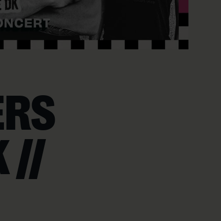
ERS
 //