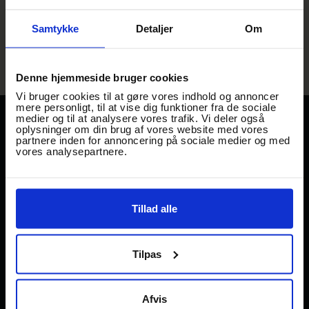
Der vil komme flere oplysninger løbende!
Samtykke
Detaljer
Om
Denne hjemmeside bruger cookies
Vi bruger cookies til at gøre vores indhold og annoncer
mere personligt, til at vise dig funktioner fra de sociale
medier og til at analysere vores trafik. Vi deler også
oplysninger om din brug af vores website med vores
TRAADEN
STREET FOOD
partnere inden for annoncering på sociale medier og med
Gl Banegårdsvej 29
vores analysepartnere.
EVENTS
DK-5500 Middelfart.
KABEL29
→
Mail: hej@traaden.dk
UPDATE
Tillad alle
GAMBORG BRYGHUS &
FACILITETER
STREETFOOD
OM TRÅDEN
Åbningstider Gamborg
Tilpas
bryghus & streetfood
JOB I TRÅDEN
Mandag –Torsdag 12–22
PARTNERSKABER
Fredag–Lørdag 12–01
Afvis