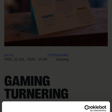
DATO
TYPE
GENRE
ONS. 22 JUL. 2026 - 15:00
Gaming
GAMING
TURNERING