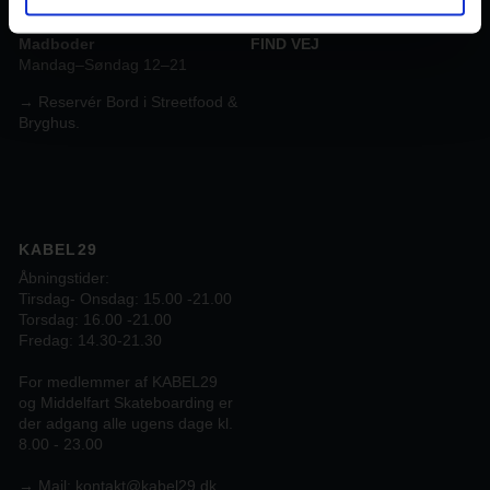
Søndag 12–22
FRIVILLIGE
FIND VEJ
Madboder
Mandag–Søndag 12–21
→ Reservér Bord i Streetfood &
Bryghus.
KABEL29
Åbningstider:
Tirsdag- Onsdag: 15.00 -21.00
Torsdag: 16.00 -21.00
Fredag: 14.30-21.30
For medlemmer af KABEL29
og Middelfart Skateboarding er
der adgang alle ugens dage kl.
8.00 - 23.00
→
Mail:
kontakt@kabel29.dk