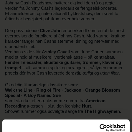
Johnny Cash Roadshow inviterer dig ind i den rå og ægte
verden fra Johnny Cashs legendariske fængselskoncerter.
Et anmelderrost og internationalt hyldestshow, der i snart to
årtier har begejstret publikum over hele verden.
Den prisvindende
Clive John
er anerkendt som en af de mest
overbevisende fortolkere af Johnny Cash. Med varme, kraft og
karakter fanger han Cashs stemme, timing og nærvær med
stor autenticitet.
Ved hans side står
Ashley Cavell
som June Carter, sammen
med et hold af musikere i verdensklasse – på
kontrabas,
Fender Telecaster, akustiske guitarer, trommer, klaver og
trompet
– alt sammen spillet og arrangeret, så lyden rammer
præcis dér hvor Cash leverede den:
råt, ærligt og uden filter
.
Glæd dig til udødelige klassikere som:
Walk the Line · Ring of Fire · Jackson · Orange Blossom
Special · A Boy Named Sue
samt stærke, eftertænksomme numre fra
American
Recordings
-æraen – bl.a. den ikoniske
Hurt
.
Showet rummer også udvalgte sange fra
The Highwaymen
.
En musikalsk rejse gennem både mørket og lyset i Cashs
univers – leveret med respekt, nerve og kærlighed.