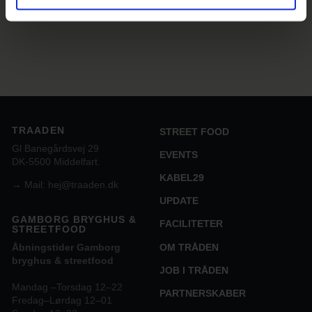
Support
på telefon
+45 38 48 16 33
.
TRAADEN
STREET FOOD
Gl Banegårdsvej 29
EVENTS
DK-5500 Middelfart.
KABEL29
→
Mail: hej@traaden.dk
UPDATE
GAMBORG BRYGHUS &
FACILITETER
STREETFOOD
OM TRÅDEN
Åbningstider Gamborg
bryghus & streetfood
JOB I TRÅDEN
Mandag –Torsdag 12–22
PARTNERSKABER
Fredag–Lørdag 12–01