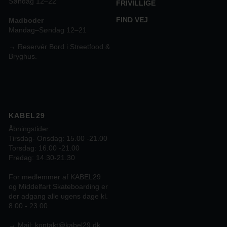
Søndag 12–22
FRIVILLIGE
FIND VEJ
Madboder
Mandag–Søndag 12–21
→ Reservér Bord i Streetfood &
Bryghus.
KABEL29
Åbningstider:
Tirsdag- Onsdag: 15.00 -21.00
Torsdag: 16.00 -21.00
Fredag: 14.30-21.30
For medlemmer af KABEL29
og Middelfart Skateboarding er
der adgang alle ugens dage kl.
8.00 - 23.00
→
Mail:
kontakt@kabel29.dk