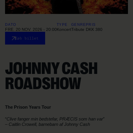
DATO
TYPE
GENRE
PRIS
FRE. 20 NOV. 2026 - 20:00
Koncert
Tribute
DKK 380
Køb billet
JOHNNY CASH
ROADSHOW
The Prison Years Tour
“
Clive fanger min bedstefar, PRÆCIS som han var
”
–
Caitlin Crowell, barnebarn af Johnny Cash