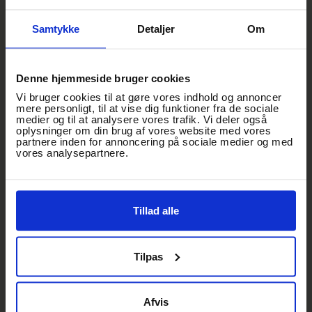
Tidsplan
Samtykke
Detaljer
Om
Gamborg Bryghus & Streetfood åbner:
kl. 12.00
Dørene til Trådhallen åbner:
kl. 19.00
Koncertstart:
kl. 20.00
Denne hjemmeside bruger cookies
Pause:
halvvejs i koncerten
Koncerten forventes at slutte:
kl. 22.00
Vi bruger cookies til at gøre vores indhold og annoncer
mere personligt, til at vise dig funktioner fra de sociale
Alle tidspunkter er cirka-tider og kan ændre sig.
medier og til at analysere vores trafik. Vi deler også
oplysninger om din brug af vores website med vores
partnere inden for annoncering på sociale medier og med
Salen
vores analysepartnere.
Det er
unummererede siddepladser
.
Ankom i god tid, hvis I ønsker at sidde samlet.
Parkering
Tillad alle
Handicapvenlig parkering via
Gl. Banegårdsvej
Øvrig parkering i
P-huset på Havnegade
Tilpas
Billetter
Billetpris:
350 kr. + gebyr
Afvis
Kørestols- og ledsagerbilletter bestilles via
Ticketmaster Fan