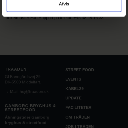
Billetter
Afvis
Kørestolsbilletter og billetter med ledsager kan bestilles via
Ticketmaster Fan Support på telefon +45 38 48 16 33.
TRAADEN
STREET FOOD
Gl Banegårdsvej 29
EVENTS
DK-5500 Middelfart.
KABEL29
→
Mail: hej@traaden.dk
UPDATE
GAMBORG BRYGHUS &
FACILITETER
STREETFOOD
OM TRÅDEN
Åbningstider Gamborg
bryghus & streetfood
JOB I TRÅDEN