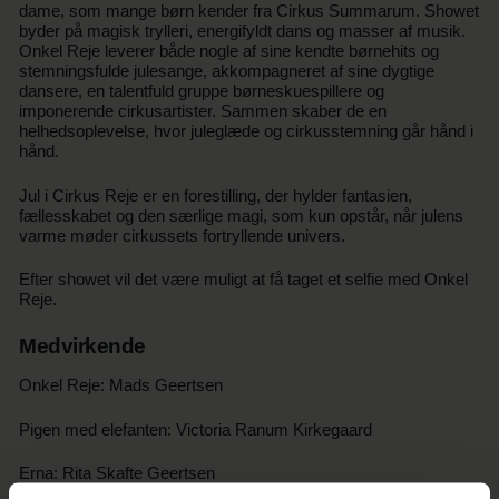
dame, som mange børn kender fra Cirkus Summarum. Showet
byder på magisk trylleri, energifyldt dans og masser af musik.
Onkel Reje leverer både nogle af sine kendte børnehits og
stemningsfulde julesange, akkompagneret af sine dygtige
dansere, en talentfuld gruppe børneskuespillere og
imponerende cirkusartister. Sammen skaber de en
helhedsoplevelse, hvor juleglæde og cirkusstemning går hånd i
hånd.
Jul i Cirkus Reje er en forestilling, der hylder fantasien,
fællesskabet og den særlige magi, som kun opstår, når julens
varme møder cirkussets fortryllende univers.
Efter showet vil det være muligt at få taget et selfie med Onkel
Reje.
Medvirkende
Onkel Reje: Mads Geertsen
Pigen med elefanten: Victoria Ranum Kirkegaard
Erna: Rita Skafte Geertsen