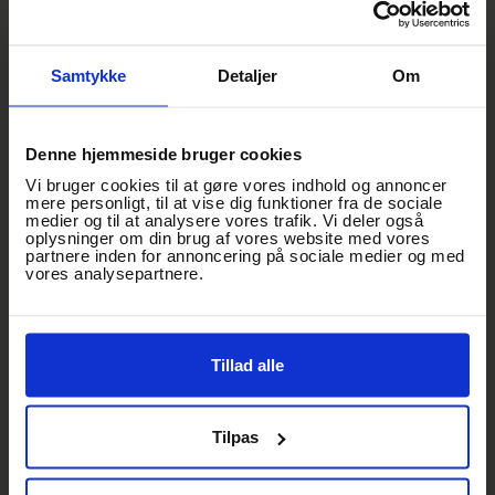
Cirkusartister: Julia Myllikangas og Joakim Myllikangas
Onkel Reje danserne
Samtykke
Detaljer
Om
Koreografi: Rikke Vangsgaard
Tidsplan
Denne hjemmeside bruger cookies
Vi bruger cookies til at gøre vores indhold og annoncer
Gamborg Bryghus & Streetfood åbner: kl. 12.00
mere personligt, til at vise dig funktioner fra de sociale
Dørene åbner: kl. 12.00
medier og til at analysere vores trafik. Vi deler også
Showstart: kl. 13.00
oplysninger om din brug af vores website med vores
Showet slutter: kl. 14.00
partnere inden for annoncering på sociale medier og med
vores analysepartnere.
*Alle tidspunkter er cirka-tider og kan ændre sig.
Salen
Tillad alle
Alle pladser er unummererede siddepladser.
Parkering
Tilpas
Handicapvenlig parkering via Gl. Banegårdsvej
Øvrig parkering i P-huset på Havnegade