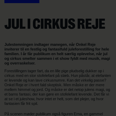
JUL I CIRKUS REJE
Julestemningen indtager manegen, når Onkel Reje
inviterer til en festlig og fantasifuld juleforestilling for hele
familien. I år får publikum en helt særlig oplevelse, når jul
og cirkus smelter sammen i et show fyldt med musik, magi
og overraskelser.
Forestillingen tager fart, da en lille pige pludselig dukker op i
cirkus med en stor stofelefant på slæb. Hun påstår, at elefanten
er levende og kan lave cirkusnumre. Kan det virkelig passe?
Onkel Reje er i hvert fald skeptisk. Men måske er der mere
mellem himmel og jord. Og måske er det netop julens magi, og
et barns fantasi, der kan gøre en stofelefant levende. Det får vi
at se i et juleshow, hvor intet er helt, som det plejer, og hvor
fantasien får frit spil.
På scenen møder publikum også figuren Erna, en gammel