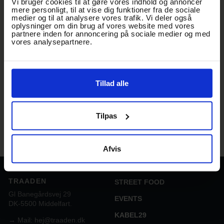
Vi bruger cookies til at gøre vores indhold og annoncer
Det er unummererede siddepladser.
mere personligt, til at vise dig funktioner fra de sociale
medier og til at analysere vores trafik. Vi deler også
Parkering
oplysninger om din brug af vores website med vores
partnere inden for annoncering på sociale medier og med
Handicapvenlig parkering via Gl. Banegårdsvej
vores analysepartnere.
Øvrig parkering i P-huset på Havnegade
Billetter
Kørestolsbilletter og billetter med ledsager kan bestilles via
Tillad alle
Ticketmaster Fan Support på telefon +45 38 48 16 33.
Tilpas
Afvis
TRAADEN
STREET FOOD
Gl Banegårdsvej 29
EVENTS
DK-5500 Middelfart.
KABEL29
→
Mail: hej@traaden.dk