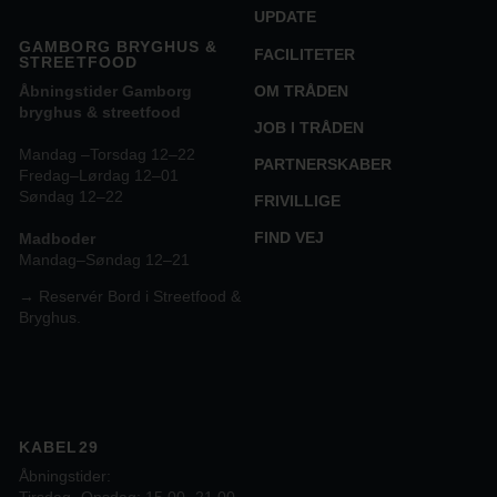
UPDATE
GAMBORG BRYGHUS &
FACILITETER
STREETFOOD
OM TRÅDEN
Åbningstider Gamborg
bryghus & streetfood
JOB I TRÅDEN
Mandag –Torsdag 12–22
PARTNERSKABER
Fredag–Lørdag 12–01
Søndag 12–22
FRIVILLIGE
FIND VEJ
Madboder
Mandag–Søndag 12–21
→ Reservér Bord i Streetfood &
Bryghus.
KABEL29
Åbningstider:
Tirsdag- Onsdag: 15.00 -21.00