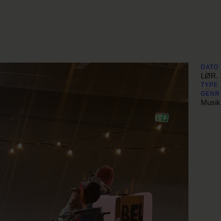
PROGRAM
STREETFOOD
GAMBORG BRYGHUS
DATO
LØR. 
TYPE
GENR
Musik