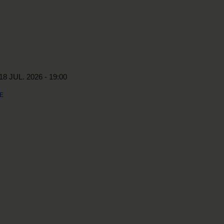
KABEL29
TRÅDENS VENNER
TRÅDEN
18 JUL. 2026 - 19:00
E