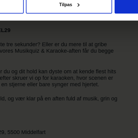
Tilpas
EL29
 tre sekunder? Eller er du mere til at gribe
 vores Musikquiz & Karaoke-aften får du begge
r du og dit hold kan dyste om at kende flest hits
efter skruer vi op for karaoken, hvor scenen er
n stjerne eller bare synger med hjertet.
d, og vær klar på en aften fuld af musik, grin og
9, 5500 Middelfart