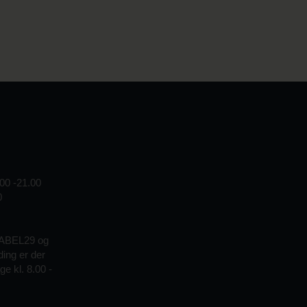
00 -21.00
0
KABEL29 og
ding er der
e kl. 8.00 -