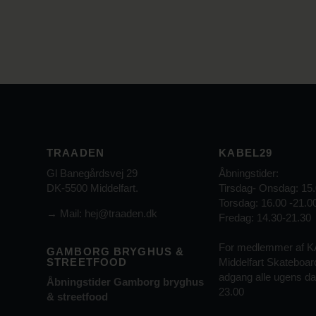
TRAADEN
KABEL29
Gl Banegårdsvej 29
Åbningstider:
DK-5500 Middelfart.
Tirsdag- Onsdag: 15.
Torsdag: 16.00 -21.0
→
Mail: hej@traaden.dk
Fredag: 14.30-21.30
For medlemmer af 
GAMBORG BRYGHUS &
STREETFOOD
Middelfart Skateboar
adgang alle ugens dag
Åbningstider Gamborg bryghus
23.00
& streetfood