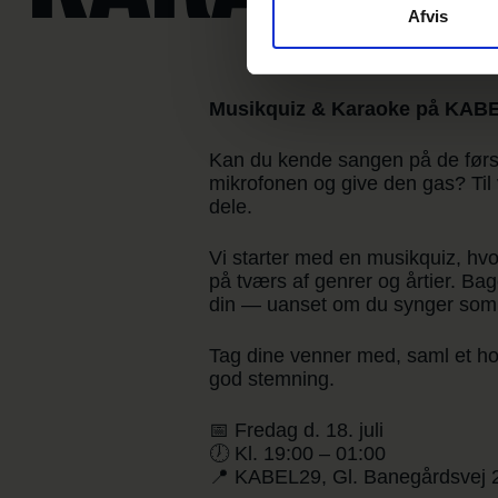
Afvis
Musikquiz & Karaoke på KAB
Kan du kende sangen på de første
mikrofonen og give den gas? Til
dele.
Vi starter med en musikquiz, hvo
på tværs af genrer og årtier. Bag
din — uanset om du synger som e
Tag dine venner med, saml et hol
god stemning.
📅 Fredag d. 18. juli
🕖 Kl. 19:00 – 01:00
📍 KABEL29, Gl. Banegårdsvej 2