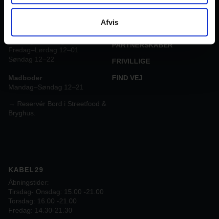
STREETFOOD
OM TRÅDEN
Åbningstider Gamborg
Afvis
bryghus & streetfood
JOB I TRÅDEN
Mandag –Torsdag 12–22
PARTNERSKABER
Fredag–Lørdag 12–01
Søndag 12–22
FRIVILLIGE
FIND VEJ
Madboder
Mandag–Søndag 12–21
→ Reservér Bord i Streetfood &
Bryghus.
KABEL29
Åbningstider:
Tirsdag- Onsdag: 15.00 -21.00
Torsdag: 16.00 -21.00
Fredag: 14.30-21.30