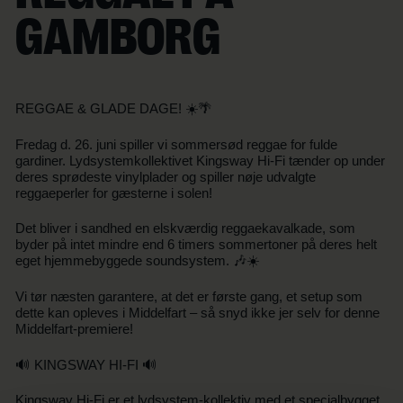
GAMBORG
REGGAE & GLADE DAGE! ☀️🌴
Fredag d. 26. juni spiller vi sommersød reggae for fulde
gardiner. Lydsystemkollektivet Kingsway Hi-Fi tænder op under
deres sprødeste vinylplader og spiller nøje udvalgte
reggaeperler for gæsterne i solen!
Det bliver i sandhed en elskværdig reggaekavalkade, som
byder på intet mindre end 6 timers sommertoner på deres helt
eget hjemmebyggede soundsystem. 🎶☀️
Vi tør næsten garantere, at det er første gang, et setup som
dette kan opleves i Middelfart – så snyd ikke jer selv for denne
Middelfart-premiere!
🔊 KINGSWAY HI-FI 🔊
Kingsway Hi-Fi er et lydsystem-kollektiv med et specialbygget