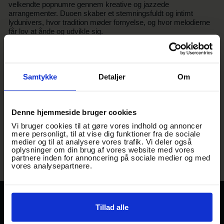
velkendte popnumre gennem kreative og jazzede
arrangementer. Duoen skaber et stemningsfuldt og intimt
lydunivers, hvor tradition møder fornyelse, og hvor melodierne
får lov at ånde og udvikle sig.
• Med Sofie Frida på vokal og Toke Allisstone på klaver opstår
en naturlig musikalitet og stærk indbyrdes kemi, som løfter
musikken og giver hvert nummer sin egen karakter. Sofie
Samtykke
Detaljer
Om
Frida/Toke Allisstone Duo leverer koncerter, der både hylder
jazzens rødder og inviterer publikum ind i et moderne, legende
udtryk.
Denne hjemmeside bruger cookies
- Vi ses til en jazzet weekend på Gam
Vi bruger cookies til at gøre vores indhold og annoncer
mere personligt, til at vise dig funktioner fra de sociale
medier og til at analysere vores trafik. Vi deler også
oplysninger om din brug af vores website med vores
partnere inden for annoncering på sociale medier og med
vores analysepartnere.
TRAADEN
STREET FOOD
Tillad alle
Gl Banegårdsvej 29
EVENTS