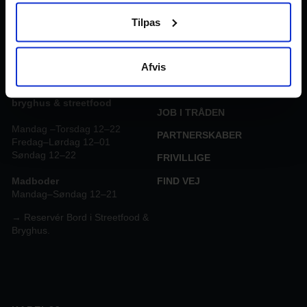
DK-5500 Middelfart.
Tilpas
KABEL29
→
Mail: hej@traaden.dk
UPDATE
GAMBORG BRYGHUS &
Afvis
FACILITETER
STREETFOOD
OM TRÅDEN
Åbningstider Gamborg
bryghus & streetfood
JOB I TRÅDEN
Mandag –Torsdag 12–22
PARTNERSKABER
Fredag–Lørdag 12–01
Søndag 12–22
FRIVILLIGE
FIND VEJ
Madboder
Mandag–Søndag 12–21
→ Reservér Bord i Streetfood &
Bryghus.