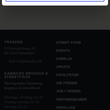
TRAADEN
STREET FOOD
Gl Banegårdsvej 29
EVENTS
DK-5500 Middelfart.
KABEL29
→
Mail: hej@traaden.dk
UPDATE
GAMBORG BRYGHUS &
FACILITETER
STREETFOOD
OM TRÅDEN
Åbningstider Gamborg
bryghus & streetfood
JOB I TRÅDEN
Mandag –Torsdag 12–22
PARTNERSKABER
Fredag–Lørdag 12–01
Søndag 12–22
FRIVILLIGE