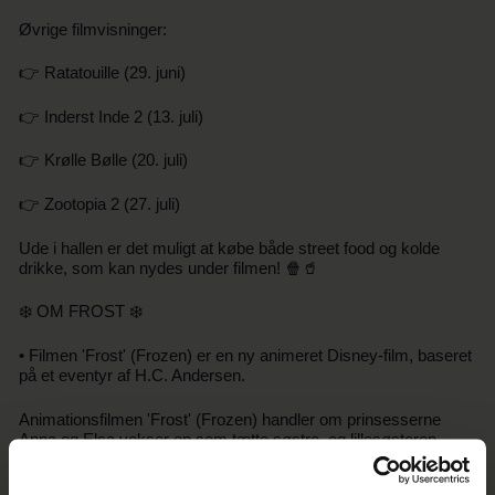
Øvrige filmvisninger:
👉 Ratatouille (29. juni)
👉 Inderst Inde 2 (13. juli)
👉 Krølle Bølle (20. juli)
👉 Zootopia 2 (27. juli)
Ude i hallen er det muligt at købe både street food og kolde
drikke, som kan nydes under filmen! 🍿🥤
❄️ OM FROST ❄️
• Filmen 'Frost' (Frozen) er en ny animeret Disney-film, baseret
på et eventyr af H.C. Andersen.
Animationsfilmen 'Frost' (Frozen) handler om prinsesserne
Anna og Elsa vokser op som tætte søstre, og lillesøsteren
Anna elsker, når Elsa bruger sine magiske kræfter til at skabe
is, sne og kulde.