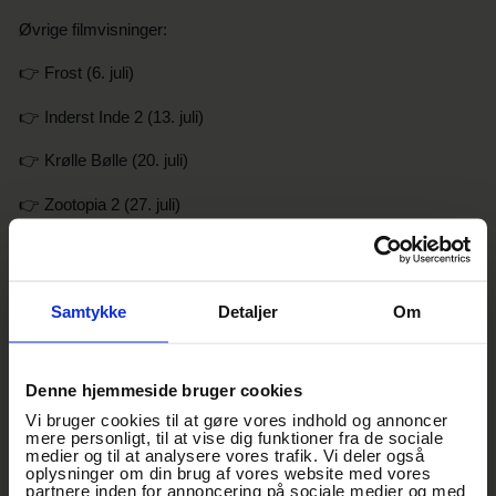
Øvrige filmvisninger:
👉 Frost (6. juli)
👉 Inderst Inde 2 (13. juli)
👉 Krølle Bølle (20. juli)
👉 Zootopia 2 (27. juli)
Ude i hallen er det muligt at købe både street food og kolde
drikke, som kan nydes under filmen! 🍿🥤
Samtykke
Detaljer
Om
❄️ OM RATATOUILLE ❄️
• I en af Paris fineste restauranter bor Remy, en ambitiøs rotte
som - der i modsætning til alle andre rotter - hader affald. I
Denne hjemmeside bruger cookies
stedet drømmer Remy om at blive en berømt fransk
stjernekok. Han slides mellem sin families forventninger til et liv
Vi bruger cookies til at gøre vores indhold og annoncer
i kloakkerne, og så at følge sin drøm. Da han møder
mere personligt, til at vise dig funktioner fra de sociale
medier og til at analysere vores trafik. Vi deler også
køkkenspøgelset Linguini sker en kædereaktion af
oplysninger om din brug af vores website med vores
begivenheder, som fuldstændigt vender op og ned på hele
partnere inden for annoncering på sociale medier og med
Paris!