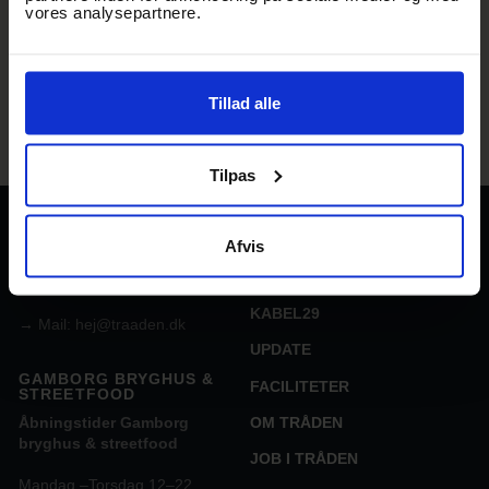
vores analysepartnere.
- Vi ses til hyggelige sommerdage på Gamborg!
Tillad alle
Tilpas
TRAADEN
STREET FOOD
Afvis
Gl Banegårdsvej 29
EVENTS
DK-5500 Middelfart.
KABEL29
→
Mail: hej@traaden.dk
UPDATE
GAMBORG BRYGHUS &
FACILITETER
STREETFOOD
OM TRÅDEN
Åbningstider Gamborg
bryghus & streetfood
JOB I TRÅDEN
Mandag –Torsdag 12–22