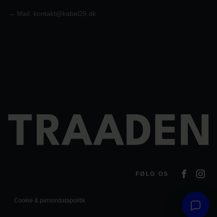
→
Mail:
kontakt@kabel29.dk
FØLG OS
Cookie & persondatapolitik