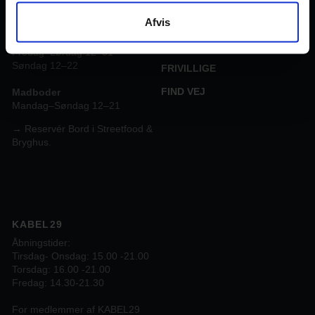
bryghus & streetfood
Afvis
JOB I TRÅDEN
Mandag –Torsdag 12–22
PARTNERSKABER
Fredag–Lørdag 12–01
Søndag 12–22
FRIVILLIGE
FIND VEJ
Madboder
Mandag–Søndag 12–21
→ Reservér Bord i Streetfood &
Bryghus.
KABEL29
Åbningstider:
Tirsdag- Onsdag: 15.00 -21.00
Torsdag: 16.00 -21.00
Fredag: 14.30-21.30
For medlemmer af KABEL29