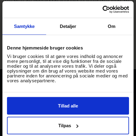
Her bliver der strikket både med små og meget store pinde. De
hylder uforudsigeligheden og kører
næsten
helt uden opskrift -
for en stram kantmaske skal der dog til.
Du tror måske, du ved, hvad det skal ske. Men du har ingen
Samtykke
Detaljer
Om
ide!
Denne hjemmeside bruger cookies
Vi bruger cookies til at gøre vores indhold og annoncer
mere personligt, til at vise dig funktioner fra de sociale
medier og til at analysere vores trafik. Vi deler også
oplysninger om din brug af vores website med vores
partnere inden for annoncering på sociale medier og med
vores analysepartnere.
TRAADEN
STREET FOOD
Gl Banegårdsvej 29
EVENTS
DK-5500 Middelfart.
KABEL29
Tillad alle
→
Mail: hej@traaden.dk
UPDATE
GAMBORG BRYGHUS &
FACILITETER
Tilpas
STREETFOOD
OM TRÅDEN
Åbningstider Gamborg