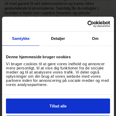
vil med garanti få rørt lattermusklerne og kunne nikke
genkendende til eksemplerne. Samtidig får du indsigter i,
hvordan vi bedst kan supplere hinanden og udnytte
hjerneforskellene til at styrke både samarbejde og forståelse
mellem kønnene.
Om Ann Elisabeth Knudsen
Med en baggrund som lektor i psykologi har Ann specialiseret
Samtykke
Detaljer
Om
sig i kombinationen af neuropsykologi og hjerneforskning. Hun
har skrevet en lang række bøger og holdt utallige foredrag om
hjernens udvikling og funktion. Derudover medvirker Ann
jævnligt som ekspert i TV- og radioprogrammer.
Denne hjemmeside bruger cookies
Vi bruger cookies til at gøre vores indhold og annoncer
mere personligt, til at vise dig funktioner fra de sociale
medier og til at analysere vores trafik. Vi deler også
oplysninger om din brug af vores website med vores
Tidsplan
partnere inden for annoncering på sociale medier og med
vores analysepartnere.
Gamborg Bryghus & Streetfood åbner: kl. 16.00
Dørene åbner: kl. 18.00
Foredraget starter: kl. 19.00
Foredraget slutter: kl. 21.00
Tillad alle
Alle tidspunkter er cirka-tider og kan ændre sig.