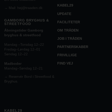
KABEL29
→
Mail: hej@traaden.dk
UPDATE
GAMBORG BRYGHUS &
FACILITETER
STREETFOOD
OM TRÅDEN
Åbningstider Gamborg
bryghus & streetfood
JOB I TRÅDEN
Mandag –Torsdag 12–22
PARTNERSKABER
Fredag–Lørdag 12–01
Søndag 12–22
FRIVILLIGE
FIND VEJ
Madboder
Mandag–Søndag 12–21
→ Reservér Bord i Streetfood &
Bryghus.
KABEL29