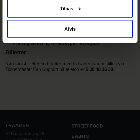
Salen
Tilpas
Det er unummererede siddepladser.
Parkering
Afvis
Handicapvenlig parkering via Gl. Banegårdsvej
Øvrig parkering i P-huset på Havnegade
Billetter
Kørestolsbilletter og billetter med ledsager kan bestilles via
Ticketmaster Fan Support på telefon
+45 38 48 16 33
.
TRAADEN
STREET FOOD
Gl Banegårdsvej 29
EVENTS
DK-5500 Middelfart.