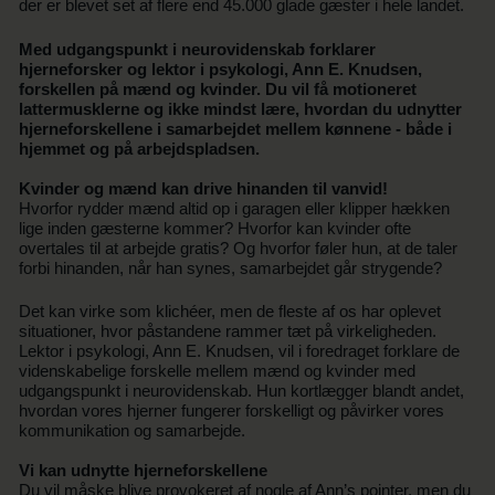
der er blevet set af flere end 45.000 glade gæster i hele landet.
Med udgangspunkt i neurovidenskab forklarer
hjerneforsker og lektor i psykologi, Ann E. Knudsen,
forskellen på mænd og kvinder. Du vil få motioneret
lattermusklerne og ikke mindst lære, hvordan du udnytter
hjerneforskellene i samarbejdet mellem kønnene - både i
hjemmet og på arbejdspladsen.
Kvinder og mænd kan drive hinanden til vanvid!
Hvorfor rydder mænd altid op i garagen eller klipper hækken
lige inden gæsterne kommer? Hvorfor kan kvinder ofte
overtales til at arbejde gratis? Og hvorfor føler hun, at de taler
forbi hinanden, når han synes, samarbejdet går strygende?
Det kan virke som klichéer, men de fleste af os har oplevet
situationer, hvor påstandene rammer tæt på virkeligheden.
Lektor i psykologi, Ann E. Knudsen, vil i foredraget forklare de
videnskabelige forskelle mellem mænd og kvinder med
udgangspunkt i neurovidenskab. Hun kortlægger blandt andet,
hvordan vores hjerner fungerer forskelligt og påvirker vores
kommunikation og samarbejde.
Vi kan udnytte hjerneforskellene
Du vil måske blive provokeret af nogle af Ann’s pointer, men du