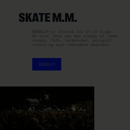
SKATE M.M.
KABEL29 er fristed for 15-25 årige.
Et sted, hvor man kan slappe af, møde
venner. Café, værksteder, minigolf,
events og stor indendørs skatehal.
KABEL29