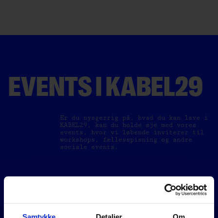
EVENTS I KABEL29
Er du nysgerrig på, hvad du kan lave i
KABEL29, kan du holde øje med vores
events, hvor vi løbende inviterer til
workshops, fællesspisning og andre
sociale events.
Se alle KABEL29 events
Samtykke
Detaljer
Om