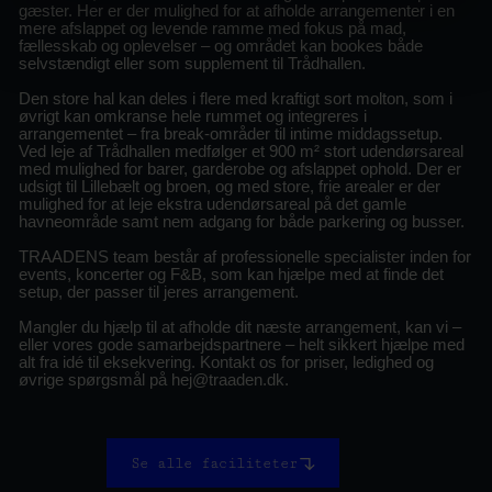
gæster. Her er der mulighed for at afholde arrangementer i en
mere afslappet og levende ramme med fokus på mad,
fællesskab og oplevelser – og området kan bookes både
selvstændigt eller som supplement til Trådhallen.
Den store hal kan deles i flere med kraftigt sort molton, som i
øvrigt kan omkranse hele rummet og integreres i
arrangementet – fra break-områder til intime middagssetup.
Ved leje af Trådhallen medfølger et 900 m² stort udendørsareal
med mulighed for barer, garderobe og afslappet ophold. Der er
udsigt til Lillebælt og broen, og med store, frie arealer er der
mulighed for at leje ekstra udendørsareal på det gamle
havneområde samt nem adgang for både parkering og busser.
TRAADENS team består af professionelle specialister inden for
events, koncerter og F&B, som kan hjælpe med at finde det
setup, der passer til jeres arrangement.
Mangler du hjælp til at afholde dit næste arrangement, kan vi –
eller vores gode samarbejdspartnere – helt sikkert hjælpe med
alt fra idé til eksekvering. Kontakt os for priser, ledighed og
øvrige spørgsmål på
hej@traaden.dk
.
Se alle faciliteter