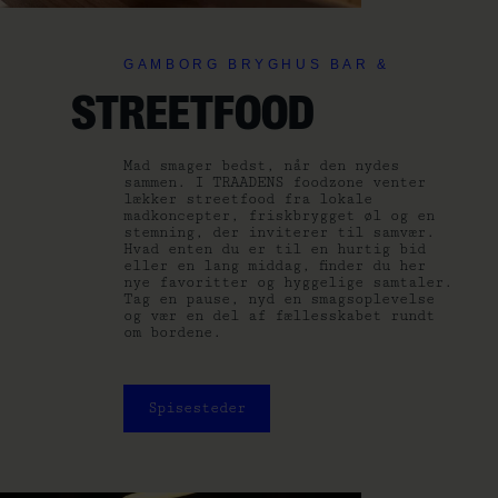
GAMBORG BRYGHUS BAR &
STREETFOOD
Mad smager bedst, når den nydes
sammen. I TRAADENS foodzone venter
lækker streetfood fra lokale
madkoncepter, friskbrygget øl og en
stemning, der inviterer til samvær.
Hvad enten du er til en hurtig bid
eller en lang middag, finder du her
nye favoritter og hyggelige samtaler.
Tag en pause, nyd en smagsoplevelse
og vær en del af fællesskabet rundt
om bordene.
Spisesteder