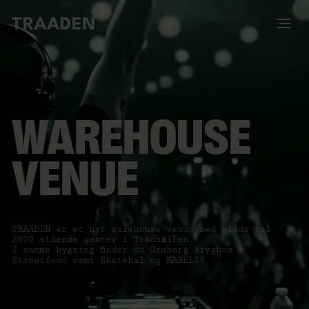
WAREHOUSE
VENUE
TRAADEN er et nyt warehouse venue med plads til
2000 stående gæster i Trådhallen.
I samme bygning finder du Gamborg Bryghus &
Streetfood samt Skatehal og KABEL29