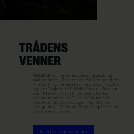
TRÅDENS
VENNER
TRAADEN er mere end mad, musik og
mødesteder. Det er et fælles projekt
– skabt af mennesker med mod, tillid
og kærlighed til Middelfart. Det er
kun blevet muligt gennem stærke
partnerskaber mellem erhvervsliv,
kommune og frivillige. Og det er
netop her, Trådens Venner spiller en
afgørende rolle.
Se alle vennerne her