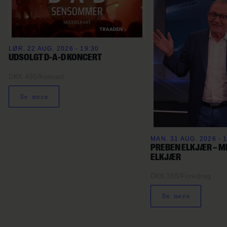
LØR. 22 AUG. 2026 - 19:30
UDSOLGT D-A-D KONCERT
DKK 495
/
Koncert
Se mere
MAN. 31 AUG. 2026 - 
PREBEN ELKJÆR – MI
ELKJÆR
DKK 355
/
Foredrag
Se mere