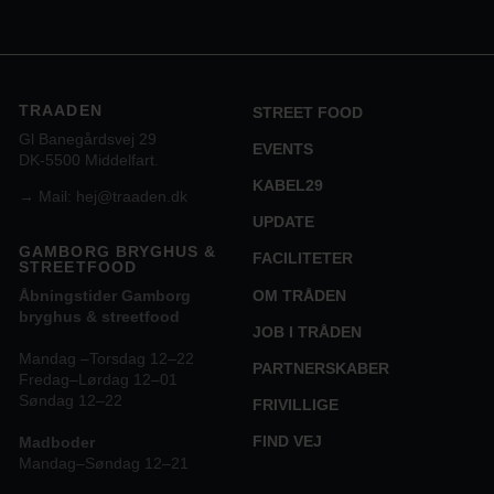
TRAADEN
STREET FOOD
Gl Banegårdsvej 29
EVENTS
DK-5500 Middelfart.
KABEL29
→
Mail: hej@traaden.dk
UPDATE
GAMBORG BRYGHUS &
FACILITETER
STREETFOOD
OM TRÅDEN
Åbningstider Gamborg
bryghus & streetfood
JOB I TRÅDEN
Mandag –Torsdag 12–22
PARTNERSKABER
Fredag–Lørdag 12–01
Søndag 12–22
FRIVILLIGE
FIND VEJ
Madboder
Mandag–Søndag 12–21